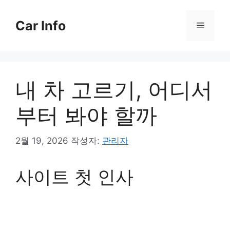
컨
텐
Car Info
메
츠
로
뉴
건
너
내 차 고르기, 어디서
뛰
기
부터 봐야 할까
2월 19, 2026
작성자:
관리자
사이트 첫 인사